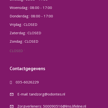
Woensdag
08:00 - 17:00
Donderdag
08:00 - 17:00
Vrijdag
CLOSED
Zaterdag
CLOSED
Zondag
CLOSED
CLOSED
Contactgegevens
035-6026229
E-mail: tandzorg@odontes.nl
mail_outline
Zorgverleners: 500090516@lms.lifeline.nl
mail_outline